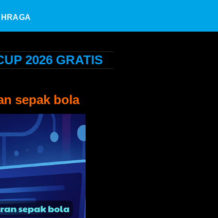
AHRAGA
UP 2026 GRATIS
an sepak bola