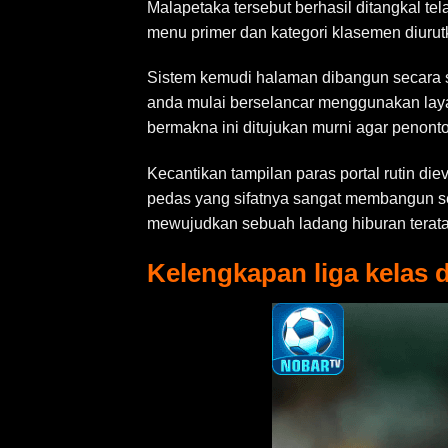
Malapetaka tersebut berhasil ditangkal te
menu primer dan kategori klasemen diurutk
Sistem kemudi halaman dibangun secara s
anda mulai berselancar menggunakan laya
bermakna ini ditujukan murni agar penon
Kecantikan tampilan paras portal rutin di
pedas yang sifatnya sangat membangun sel
mewujudkan sebuah ladang hiburan teratas
Kelengkapan liga kelas d