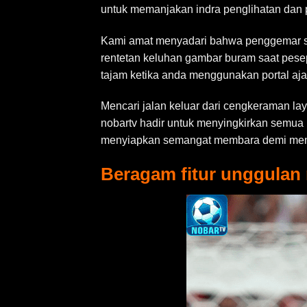
untuk memanjakan indra penglihatan dan 
Kami amat menyadari bahwa penggemar suka
rentetan keluhan gambar buram saat pesep
tajam ketika anda menggunakan portal aja
Mencari jalan keluar dari cengkeraman l
nobartv hadir untuk menyingkirkan semua 
menyiapkan semangat membara demi memb
Beragam fitur unggulan