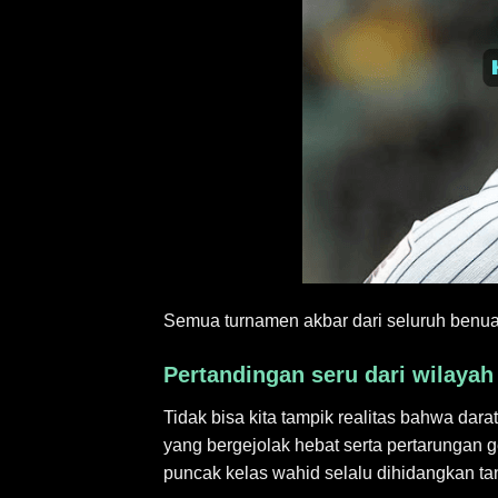
Semua turnamen akbar dari seluruh benua 
Pertandingan seru dari wilaya
Tidak bisa kita tampik realitas bahwa dar
yang bergejolak hebat serta pertarungan g
puncak kelas wahid selalu dihidangkan ta