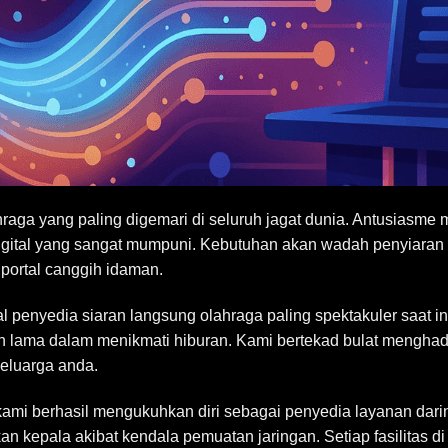
hraga yang paling digemari di seluruh jagat dunia. Antusiasme
gital yang sangat mumpuni. Kebutuhan akan wadah penyiaran ko
portal canggih idaman.
tal penyedia siaran langsung olahraga paling spektakuler saat 
aan lama dalam menikmati hiburan. Kami bertekad bulat menghad
keluarga anda.
ami berhasil mengukuhkan diri sebagai penyedia layanan darin
n kepala akibat kendala pemuatan jaringan. Setiap fasilitas di